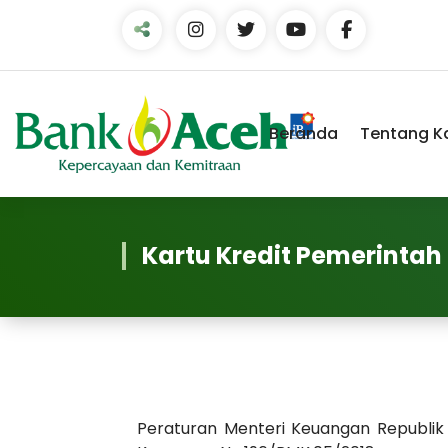
Skip
to
Content
Beranda
Tentang K
Kartu Kredit Pemerintah
Peraturan Menteri Keuangan Republik 