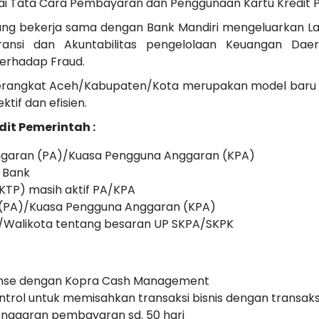
i Tata Cara Pembayaran dan Penggunaan Kartu Kredit 
ang bekerja sama dengan Bank Mandiri mengeluarkan La
ansi dan Akuntabilitas pengelolaan Keuangan Da
terhadap Fraud.
Perangkat Aceh/Kabupaten/Kota merupakan model baru 
tif dan efisien.
dit Pemerintah :
nggaran (PA)/Kuasa Pengguna Anggaran (KPA)
i Bank
KTP) masih aktif PA/KPA
(PA)/Kuasa Pengguna Anggaran (KPA)
/Walikota tentang besaran UP SKPA/SKPK
pense dengan Kopra Cash Management
rol untuk memisahkan transaksi bisnis dengan transaksi
nggaran pembayaran sd. 50 hari