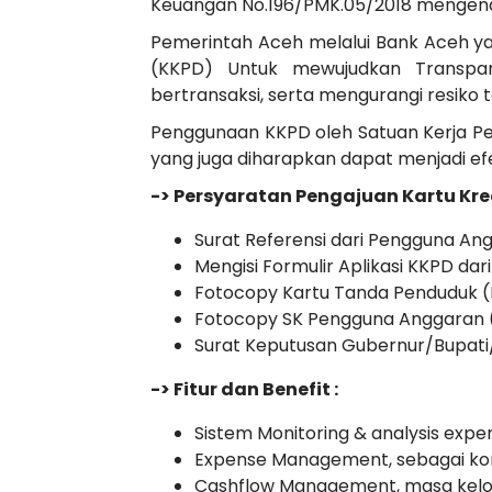
Keuangan No.196/PMK.05/2018 mengena
Pemerintah Aceh melalui Bank Aceh y
(KKPD) Untuk mewujudkan Transpar
bertransaksi, serta mengurangi resiko 
Penggunaan KKPD oleh Satuan Kerja 
yang juga diharapkan dapat menjadi efek
-> Persyaratan Pengajuan Kartu Kre
Surat Referensi dari Pengguna A
Mengisi Formulir Aplikasi KKPD dar
Fotocopy Kartu Tanda Penduduk (
Fotocopy SK Pengguna Anggaran 
Surat Keputusan Gubernur/Bupati
-> Fitur dan Benefit :
Sistem Monitoring & analysis ex
Expense Management, sebagai kont
Cashflow Management, masa kelo