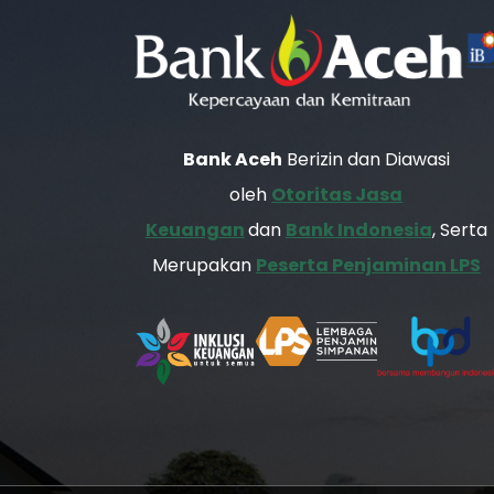
Bank Aceh
Berizin dan Diawasi
oleh
Otoritas Jasa
Keuangan
dan
Bank Indonesia
, Serta
Merupakan
Peserta Penjaminan LPS