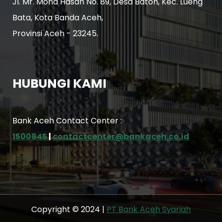
Jl. Mr. Mohd Hasan No. 89, Desa Batoh, Kec. Lueng
Bata, Kota Banda Aceh,
Provinsi Aceh - 23245.
HUBUNGI KAMI
Bank Aceh Contact Center :
1500845
|
contactcenter@bankaceh.co.id
Copyright © 2024 |
PT Bank Aceh Syariah