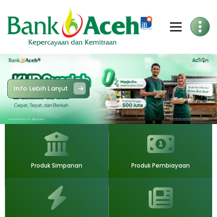
Skip
to
Content
Info Lebih Lanjut
Produk Simpanan
Produk Pembiayaan