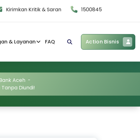
Kirimkan Kritik & Saran
1500845
gan & Layanan
FAQ
Action Bisnis
 Bank Aceh
-
 Tanpa Diundi!