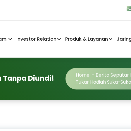
ami
Investor Relation
Produk & Layanan
Jarin
Home
-
Berita Seputar
 Tanpa Diundi!
Tukar Hadiah Suka-Suka