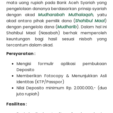
mata uang rupiah pada Bank Aceh Syariah yang
pengelolaan dananya berdasarkan prinsip syariah
dengan akad
Mudharabah Muthalaqah
, yaitu
akad antara pihak pemilik dana (
Shahibul Maal
)
dengan pengelola dana (
Mudharib
). Dalam hal ini
Shahibul Maal (Nasabah) berhak memperoleh
keuntungan bagi hasil sesuai nisbah yang
tercantum dalam akad.
Persyaratan :
Mengisi formulir aplikasi pembukaan
Deposito
Memberikan Fotocopy & Menunjukkan Asli
Identitas (KTP/Passpor)
Nilai Deposito minimum Rp. 2.000.000,- (dua
juta rupiah)
Fasilitas :