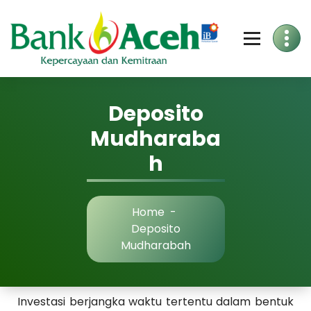
Skip
to
Content
Deposito
Mudharaba
h
Home
-
Deposito
Mudharabah
Investasi berjangka waktu tertentu dalam bentuk