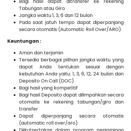
Bagi hasil dapat ditransfer ke rekening
Tabungan atau Giro
Jangka waktu 1, 3, 6 dan 12 bulan
Pada saat jatuh tempo dapat diperpanjang
secara otomatis (Automatic Roll Over/ARO)
Keuntungan :
Aman dan terjamin
Tersedia berbagai pilihan jangka waktu yang
dapat Anda tentukan sesuai dengan
kebutuhan Anda yaitu: 1, 3, 6, 12, 24 bulan dan
Deposito On Call (DOC)
Bagi hasil yang kompetitif
Bagi hasil Deposito dapat dilimpahkan secara
otomatis ke rekening tabungan/giro dan
transfer
Dapat diperpanjang secara otomatis
(automatic roll over/aro)
Diikutsertakan dalam program penjaminan