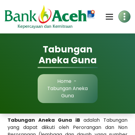
Skip
to
Content
Tabungan
Aneka Guna
Home
-
Tabungan Aneka
Guna
Tabungan Aneka Guna iB
adalah Tabungan
yang dapat diikuti oleh Perorangan dan Non
Perorangan (lembaga dan dayah yang sumber