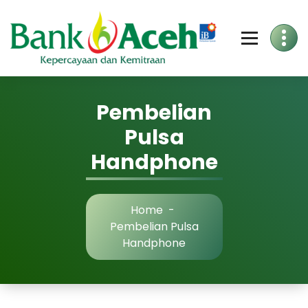
Skip
to
Content
Pembelian
Pulsa
Handphone
Home
-
Pembelian Pulsa
Handphone