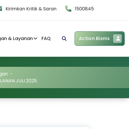
Kirimkan Kritik & Saran
1500845
gan & Layanan
FAQ
Action Bisnis
gan
-
ANAN JULI 2025