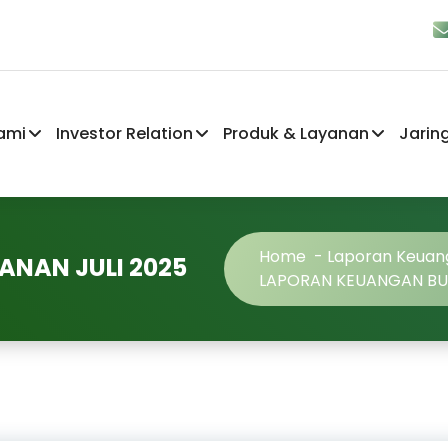
ami
Investor Relation
Produk & Layanan
Jarin
Home
-
Laporan Keuan
NAN JULI 2025
LAPORAN KEUANGAN BUL