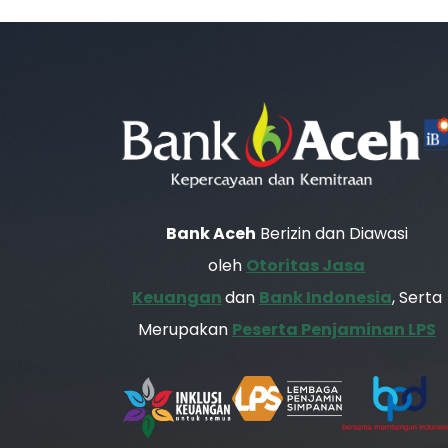
Bank Aceh
Berizin dan Diawasi
oleh
Otoritas Jasa
Keuangan
dan
Bank Indonesia
, Serta
Merupakan
Peserta Penjaminan LPS