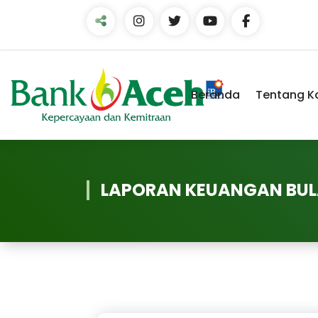
Skip
to
Content
Beranda
Tentang K
LAPORAN KEUANGAN BULA