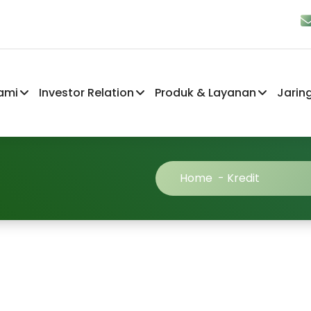
ami
Investor Relation
Produk & Layanan
Jarin
Home
-
Kredit