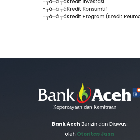
-┬á┬á ┬áKredit Investasi
-┬á┬á ┬áKredit Konsumtif
-┬á┬á ┬áKredit Program (Kredit Peuma
Bank Aceh
Berizin dan Diawasi
oleh
Otoritas Jasa