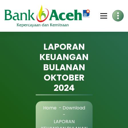
Skip
to
Content
LAPORAN
KEUANGAN
BULANAN
OKTOBER
2024
Home
-
Download
-
LAPORAN