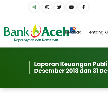
Skip
to
Content
Beranda
Tentang K
Laporan Keuangan Publik
Desember 2013 dan 31 D