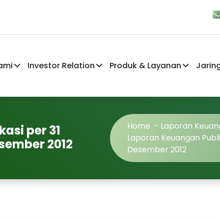
ami
Investor Relation
Produk & Layanan
Jarin
Home
-
Laporan Keuan
asi per 31
Laporan Keuangan Publi
esember 2012
Desember 2012