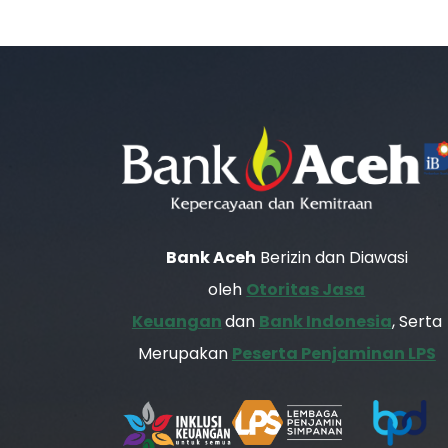
Bank Aceh
Berizin dan Diawasi
oleh
Otoritas Jasa
Keuangan
dan
Bank Indonesia
, Serta
Merupakan
Peserta Penjaminan LPS