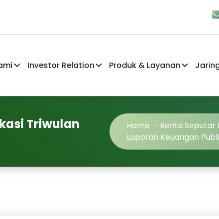
ami
Investor Relation
Produk & Layanan
Jarin
kasi Triwulan
Home
-
Berita Seputar
Laporan Keuangan Publik