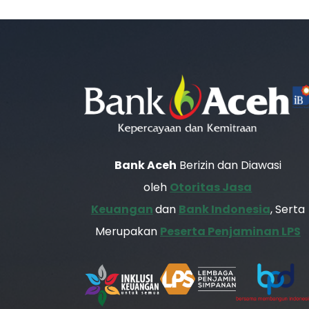
Bank Aceh
Berizin dan Diawasi
oleh
Otoritas Jasa
Keuangan
dan
Bank Indonesia
, Serta
Merupakan
Peserta Penjaminan LPS