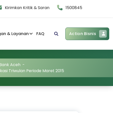
Kirimkan Kritik & Saran
1500845
gan & Layanan
FAQ
Action Bisnis
 Bank Aceh
-
asi Triwulan Periode Maret 2015