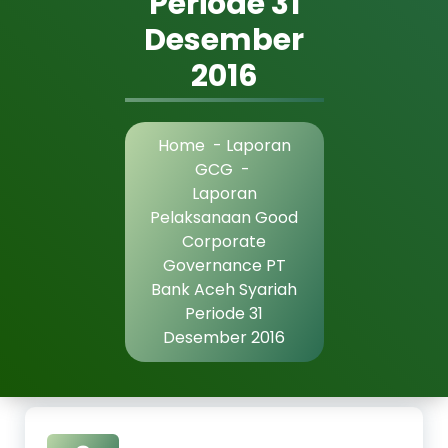
Periode 31
Desember
2016
Home
-
Laporan
GCG
-
Laporan
Pelaksanaan Good
Corporate
Governance PT
Bank Aceh Syariah
Periode 31
Desember 2016