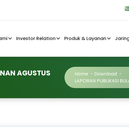
ami
Investor Relation
Produk & Layanan
Jarin
LANAN AGUSTUS
Home
-
Download
-
LAPORAN PUBLIKASI BU