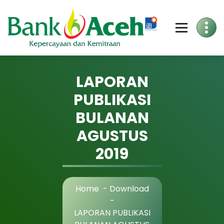
Skip
to
Content
LAPORAN
PUBLIKASI
BULANAN
AGUSTUS
2019
Home
-
Download
-
LAPORAN PUBLIKASI