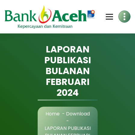
Skip
to
Content
LAPORAN
PUBLIKASI
BULANAN
FEBRUARI
2024
Home
-
Download
-
LAPORAN PUBLIKASI