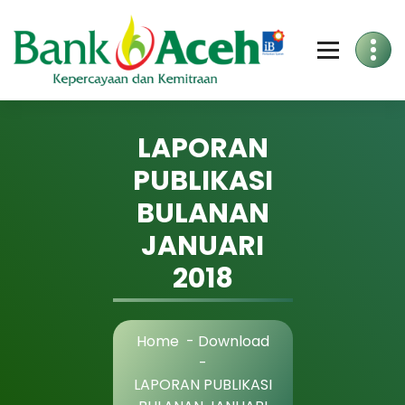
Skip
to
Content
LAPORAN
PUBLIKASI
BULANAN
JANUARI
2018
Home
-
Download
-
LAPORAN PUBLIKASI