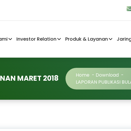
ami
Investor Relation
Produk & Layanan
Jarin
Home
-
Download
-
ANAN MARET 2018
LAPORAN PUBLIKASI BU