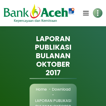
Skip
to
Content
LAPORAN
PUBLIKASI
BULANAN
OKTOBER
2017
Home
-
Download
-
LAPORAN PUBLIKASI