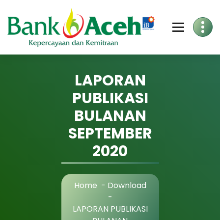
Skip
to
Content
LAPORAN
PUBLIKASI
BULANAN
SEPTEMBER
2020
Home
-
Download
-
LAPORAN PUBLIKASI