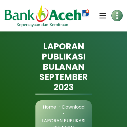
Skip
to
Content
LAPORAN
PUBLIKASI
BULANAN
SEPTEMBER
2023
Home
-
Download
-
LAPORAN PUBLIKASI