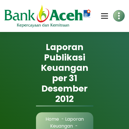
Skip
to
Content
Laporan
Publikasi
Keuangan
per 31
Desember
2012
Home
-
Laporan
Keuangan
-