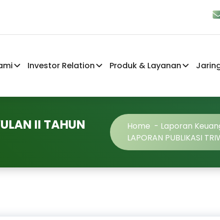
ami
Investor Relation
Produk & Layanan
Jarin
ULAN II TAHUN
Home
-
Laporan Keuan
LAPORAN PUBLIKASI TRI