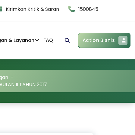
Kirimkan Kritik & Saran
1500845
gan & Layanan
FAQ
Action Bisnis
gan
-
WULAN II TAHUN 2017