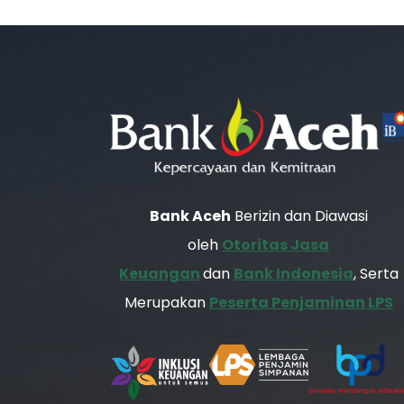
Bank Aceh
Berizin dan Diawasi
oleh
Otoritas Jasa
Keuangan
dan
Bank Indonesia
, Serta
Merupakan
Peserta Penjaminan LPS