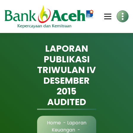
Skip
to
Content
LAPORAN
PUBLIKASI
TRIWULAN IV
DESEMBER
2015
AUDITED
Home
-
Laporan
Keuangan
-