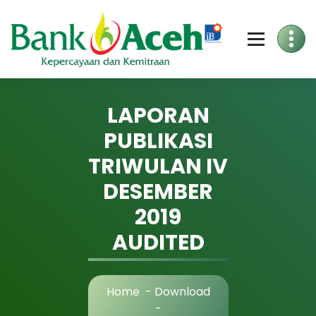
Skip
to
Content
LAPORAN
PUBLIKASI
TRIWULAN IV
DESEMBER
2019
AUDITED
Home
-
Download
-