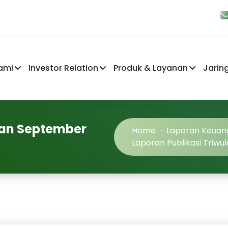
ami
Investor Relation
Produk & Layanan
Jarin
lan September
Home
-
Laporan Keuan
Laporan Publikasi Triw