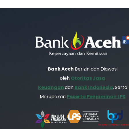
Bank Aceh
Berizin dan Diawasi
oleh
Otoritas Jasa
Keuangan
dan
Bank Indonesia
, Serta
Merupakan
Peserta Penjaminan LPS