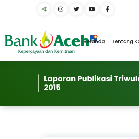
Skip
to
Content
Beranda
Tentang K
Laporan Publikasi Triwu
2015