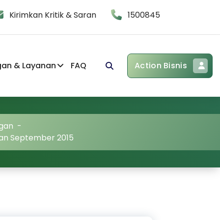
Kirimkan Kritik & Saran
1500845
gan & Layanan
FAQ
Action Bisnis
gan
-
ulan September 2015