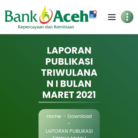
Skip
to
Content
LAPORAN
PUBLIKASI
TRIWULANA
N I BULAN
MARET 2021
Home
-
Download
-
LAPORAN PUBLIKASI