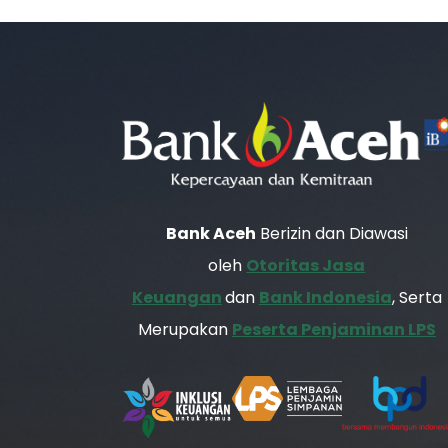
Bank Aceh
Berizin dan Diawasi
oleh
Otoritas Jasa
Keuangan
dan
Bank Indonesia
, Serta
Merupakan
Peserta Penjaminan LPS