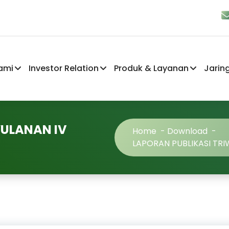
ami
Investor Relation
Produk & Layanan
Jarin
WULANAN IV
Home
-
Download
-
LAPORAN PUBLIKASI TRI