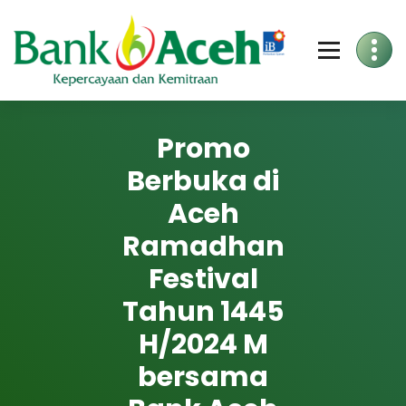
Skip
to
Content
Promo
Berbuka di
Aceh
Ramadhan
Festival
Tahun 1445
H/2024 M
bersama