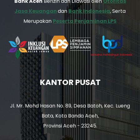
Bank Aceh
Berizin dan Diawasi oleh
Otoritas
Jasa Keuangan
dan
Bank Indonesia
, Serta
Merupakan
Peserta Penjaminan LPS
KANTOR PUSAT
Jl. Mr. Mohd Hasan No. 89, Desa Batoh, Kec. Lueng
Bata, Kota Banda Aceh,
Provinsi Aceh - 23245.