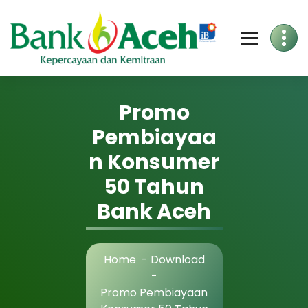
Skip
to
Content
Promo
Pembiayaa
n Konsumer
50 Tahun
Bank Aceh
Home
-
Download
-
Promo Pembiayaan