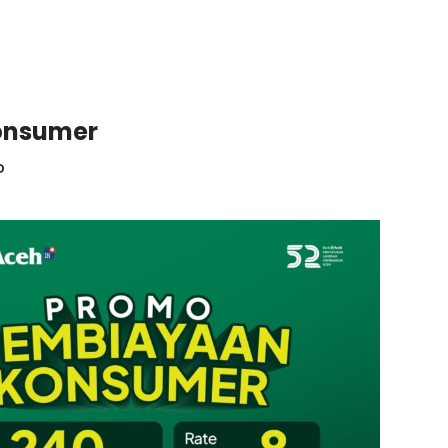
onsumer
o