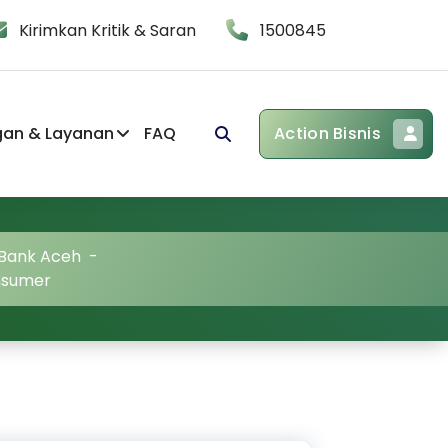
Kirimkan Kritik & Saran
1500845
gan & Layanan
FAQ
Action Bisnis
 Bank Aceh
-
nsumer