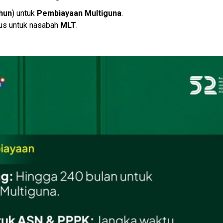
hun
) untuk
Pembiayaan Multiguna
.
us untuk nasabah
MLT
.