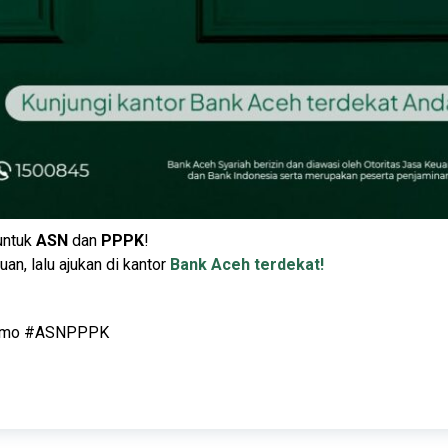
 untuk
ASN
dan
PPPK
!
uan, lalu ajukan di kantor
Bank Aceh terdekat!
romo #ASNPPPK