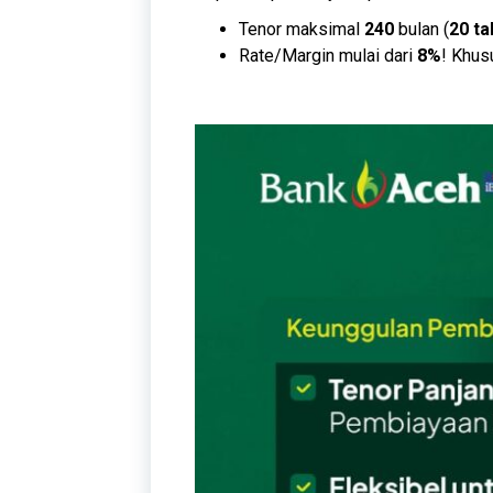
Tenor maksimal
240
bulan (
20 ta
Rate/Margin mulai dari
8%
! Khus