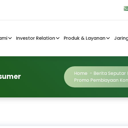
ami
Investor Relation
Produk & Layanan
Jarin
Home
-
Berita Seputar
sumer
Promo Pembiayaan Ko