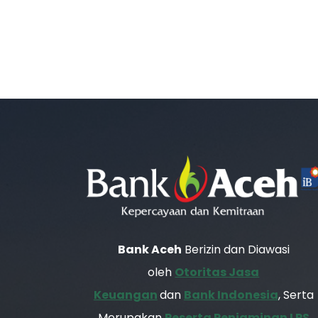
Bank Aceh
Berizin dan Diawasi
oleh
Otoritas Jasa
Keuangan
dan
Bank Indonesia
, Serta
Merupakan
Peserta Penjaminan LPS