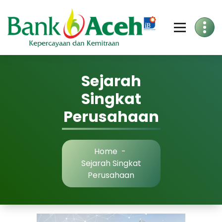
Skip
to
Content
Sejarah
Singkat
Perusahaan
Home
-
Sejarah Singkat
Perusahaan