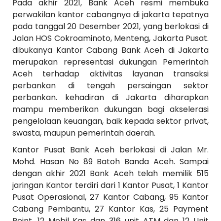
Pada akhir 2021, Bank Aceh resmi membuka
perwakilan kantor cabangnya di jakarta tepatnya
pada tanggal 20 Desember 2021, yang berlokasi di
Jalan HOS Cokroaminoto, Menteng, Jakarta Pusat.
dibukanya Kantor Cabang Bank Aceh di Jakarta
merupakan representasi dukungan Pemerintah
Aceh terhadap aktivitas layanan transaksi
perbankan di tengah persaingan sektor
perbankan. kehadiran di Jakarta diharapkan
mampu memberikan dukungan bagi akselerasi
pengelolaan keuangan, baik kepada sektor privat,
swasta, maupun pemerintah daerah.
Kantor Pusat Bank Aceh berlokasi di Jalan Mr.
Mohd. Hasan No 89 Batoh Banda Aceh. Sampai
dengan akhir 2021 Bank Aceh telah memilik 515
jaringan Kantor terdiri dari 1 Kantor Pusat, 1 Kantor
Pusat Operasional, 27 Kantor Cabang, 95 Kantor
Cabang Pembantu, 27 Kantor Kas, 25 Payment
Point, 12 Mobil Kas dan 316 unit ATM dan 12 Unit