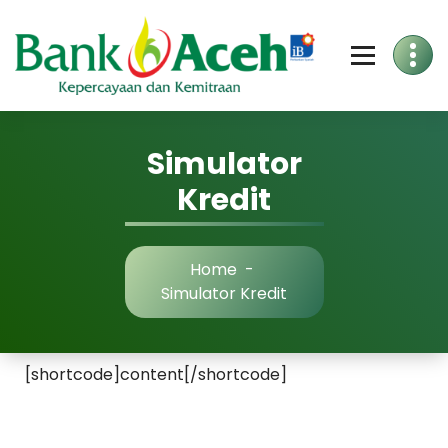
Skip
to
Content
Simulator
Kredit
Home
-
Simulator Kredit
[shortcode]content[/shortcode]