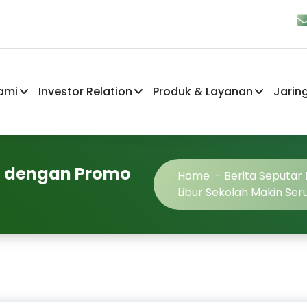
ami
Investor Relation
Produk & Layanan
Jarin
ru dengan Promo
Home
-
Berita Seputar
Libur Sekolah Makin Se