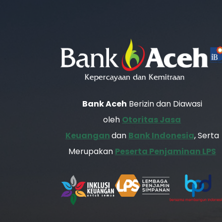
Bank Aceh
Berizin dan Diawasi
oleh
Otoritas Jasa
Keuangan
dan
Bank Indonesia
, Serta
Merupakan
Peserta Penjaminan LPS