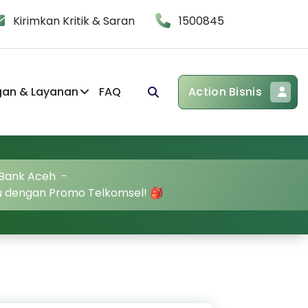
Kirimkan Kritik & Saran
1500845
gan & Layanan
FAQ
Action Bisnis
 Bank Aceh
-
ru dengan Promo Telkomsel! 🎒