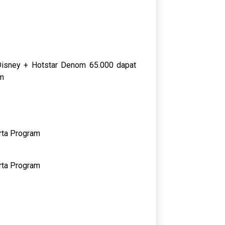
isney + Hotstar Denom 65.000 dapat
am
rta Program
rta Program