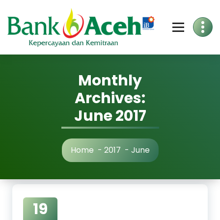
Skip
to
Content
Monthly
Archives:
June 2017
Home
-
2017
-
June
19