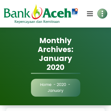
Skip
to
Content
Monthly
Archives:
January
2020
Home
-
2020
-
January