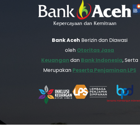
Bank Aceh
Berizin dan Diawasi
oleh
Otoritas Jasa
Keuangan
dan
Bank Indonesia
, Serta
Merupakan
Peserta Penjaminan LPS