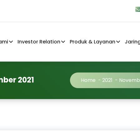
ami
Investor Relation
Produk & Layanan
Jarin
mber 2021
Home
-
2021
-
Novemb