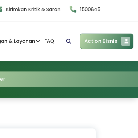
Kirimkan Kritik & Saran
1500845
gan & Layanan
FAQ
Action Bisnis
er