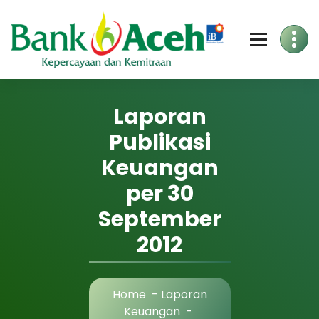
Skip
to
Content
Laporan
Publikasi
Keuangan
per 30
September
2012
Home
-
Laporan
Keuangan
-