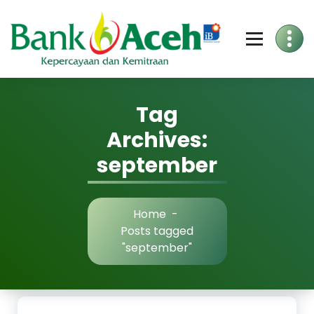
Skip
to
Content
Tag
Archives:
september
Home
-
Posts tagged
"september"