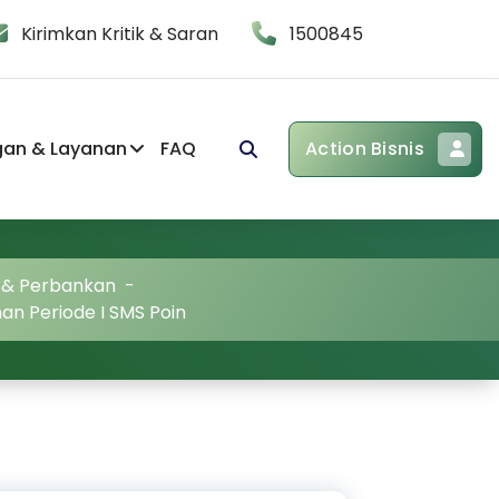
Kirimkan Kritik & Saran
1500845
gan & Layanan
FAQ
Action Bisnis
i & Perbankan
-
n Periode I SMS Poin