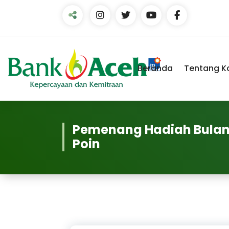
Skip
to
Content
Beranda
Tentang K
Pemenang Hadiah Bulana
Poin