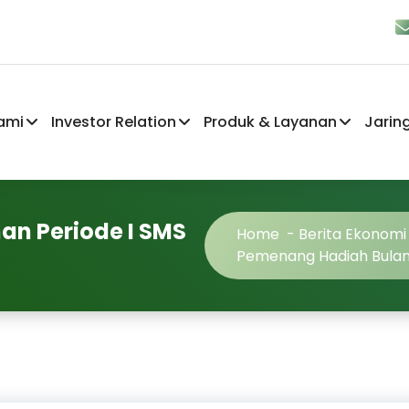
ami
Investor Relation
Produk & Layanan
Jarin
n Periode I SMS
Home
-
Berita Ekonom
Pemenang Hadiah Bulana