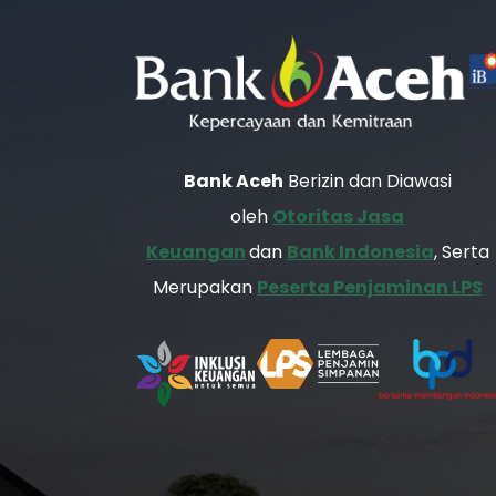
Bank Aceh
Berizin dan Diawasi
oleh
Otoritas Jasa
Keuangan
dan
Bank Indonesia
, Serta
Merupakan
Peserta Penjaminan LPS