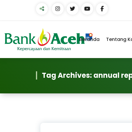
Skip
to
Content
Beranda
Tentang K
Tag Archives: annual re