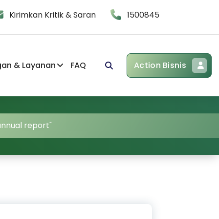
Kirimkan Kritik & Saran
1500845
gan & Layanan
FAQ
Action Bisnis
annual report"