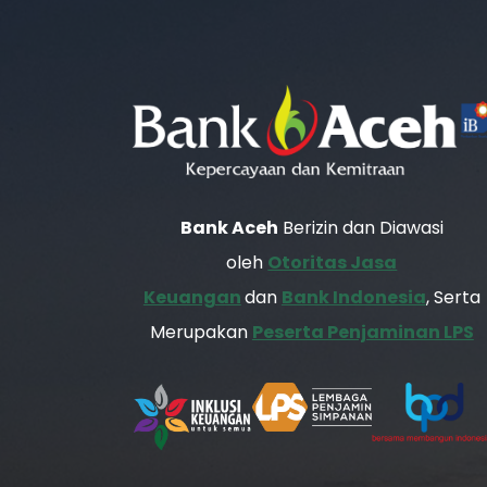
Bank Aceh
Berizin dan Diawasi
oleh
Otoritas Jasa
Keuangan
dan
Bank Indonesia
, Serta
Merupakan
Peserta Penjaminan LPS