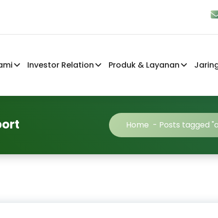
ami
Investor Relation
Produk & Layanan
Jarin
port
Home
-
Posts tagged "