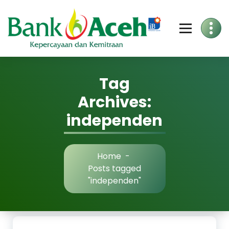
Skip
to
Content
Tag
Archives:
independen
Home
-
Posts tagged
"independen"