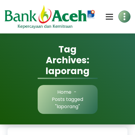
Skip
to
Content
Tag
Archives:
laporang
Home
-
Posts tagged
"laporang"