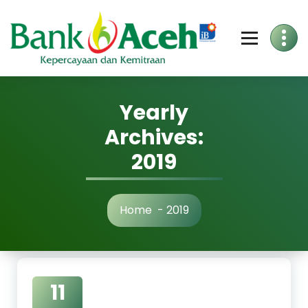
Skip
to
Content
Yearly
Archives:
2019
Home
-
2019
11