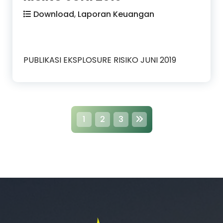
Download
,
Laporan Keuangan
PUBLIKASI EKSPLOSURE RISIKO JUNI 2019
P
1
2
3
o
s
t
s
p
a
g