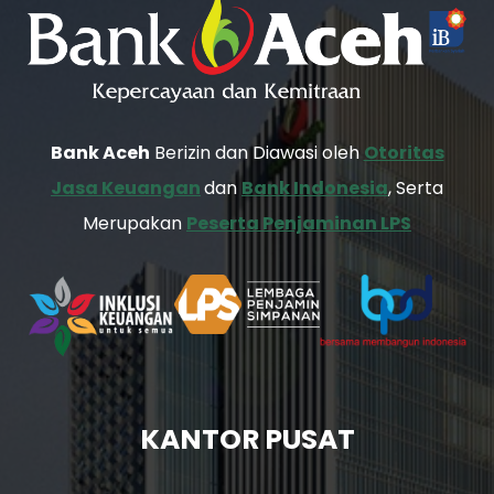
i
n
a
t
i
Bank Aceh
Berizin dan Diawasi oleh
Otoritas
o
Jasa Keuangan
dan
Bank Indonesia
, Serta
n
Merupakan
Peserta Penjaminan LPS
KANTOR PUSAT