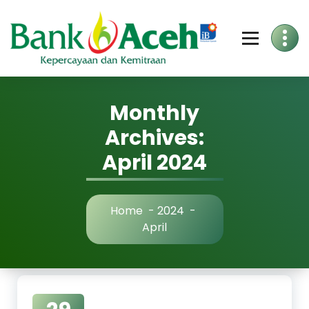
Skip
to
Content
Monthly
Archives:
April 2024
Home
-
2024
-
April